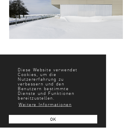
Diese Website verwendet
Cookies, um die
Nutzererfahrung zu
verbessern und den
Benutzern bestimmte
Dienste und Funktionen
bereitzustellen.
Weitere Informationen
OK
STRASSENMEISTEREI GEISLINGEN